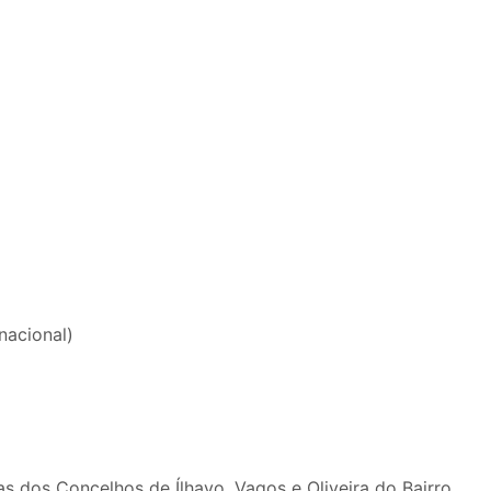
nacional)
 dos Concelhos de Ílhavo, Vagos e Oliveira do Bairro